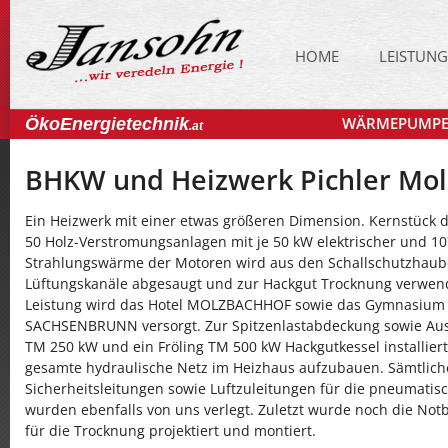
HOME
LEISTUN
WÄRMEPUMP
ÖkoEnergietechnik
.at
BHKW und Heizwerk Pichler Mo
Ein Heizwerk mit einer etwas größeren Dimension. Kernstück d
50 Holz-Verstromungsanlagen mit je 50 kW elektrischer und 10
Strahlungswärme der Motoren wird aus den Schallschutzhaub
Lüftungskanäle abgesaugt und zur Hackgut Trocknung verwend
Leistung wird das Hotel MOLZBACHHOF sowie das Gymnasiu
SACHSENBRUNN versorgt. Zur Spitzenlastabdeckung sowie Ausfa
TM 250 kW und ein Fröling TM 500 kW Hackgutkessel installier
gesamte hydraulische Netz im Heizhaus aufzubauen. Sämtlic
Sicherheitsleitungen sowie Luftzuleitungen für die pneumati
wurden ebenfalls von uns verlegt. Zuletzt wurde noch die Not
für die Trocknung projektiert und montiert.