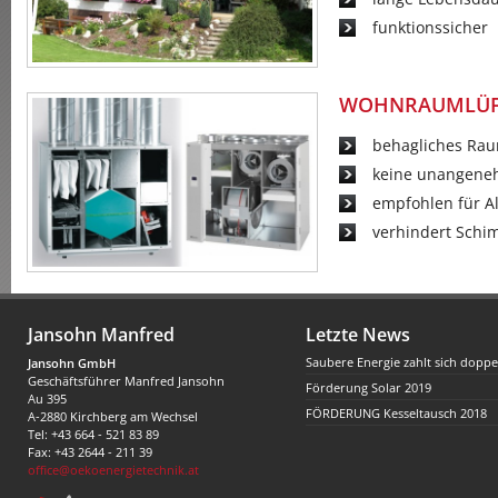
funktionssicher
WOHNRAUMLÜF
behagliches Ra
keine unangene
empfohlen für Al
verhindert Schi
Jansohn Manfred
Letzte News
Saubere Energie zahlt sich doppe
Jansohn GmbH
Geschäftsführer Manfred Jansohn
Förderung Solar 2019
Au 395
FÖRDERUNG Kesseltausch 2018
A-2880 Kirchberg am Wechsel
Tel: +43 664 - 521 83 89
Fax: +43 2644 - 211 39
office@oekoenergietechnik.at