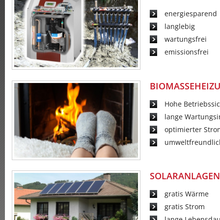
energiesparend
langlebig
wartungsfrei
emissionsfrei
BIOMASSEHEIZ
Hohe Betriebssic
lange Wartungsin
optimierter Str
umweltfreundlic
SOLARANLAGEN
gratis Wärme
gratis Strom
lange Lebensda