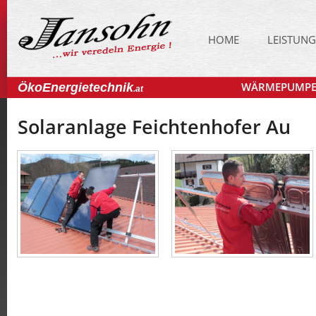
HOME
LEISTUN
WÄRMEPUMP
ÖkoEnergietechnik
.at
Solaranlage Feichtenhofer Au