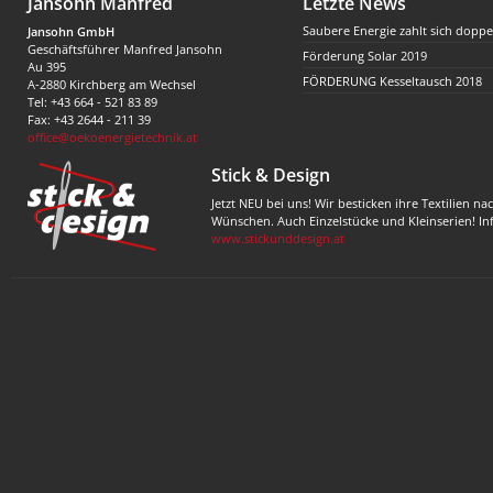
Jansohn Manfred
Letzte News
Saubere Energie zahlt sich doppe
Jansohn GmbH
Geschäftsführer Manfred Jansohn
Förderung Solar 2019
Au 395
FÖRDERUNG Kesseltausch 2018
A-2880 Kirchberg am Wechsel
Tel: +43 664 - 521 83 89
Fax: +43 2644 - 211 39
office@oekoenergietechnik.at
Stick & Design
Jetzt NEU bei uns! Wir besticken ihre Textilien na
Wünschen. Auch Einzelstücke und Kleinserien! In
www.stickunddesign.at