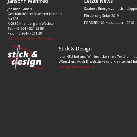
Jansohn Manfred
Letzte News
Saubere Energie zahlt sich doppe
Jansohn GmbH
Geschäftsführer Manfred Jansohn
Förderung Solar 2019
Au 395
FÖRDERUNG Kesseltausch 2018
A-2880 Kirchberg am Wechsel
Tel: +43 664 - 521 83 89
Fax: +43 2644 - 211 39
office@oekoenergietechnik.at
Stick & Design
Jetzt NEU bei uns! Wir besticken ihre Textilien na
Wünschen. Auch Einzelstücke und Kleinserien! In
www.stickunddesign.at